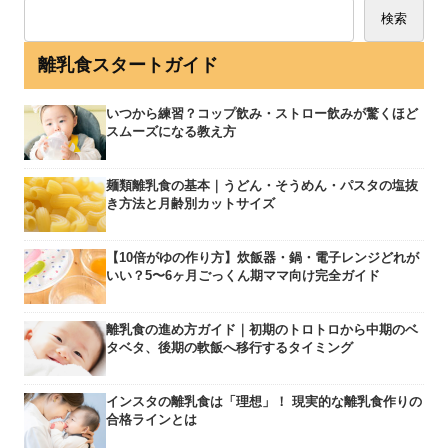
検索
離乳食スタートガイド
いつから練習？コップ飲み・ストロー飲みが驚くほど
スムーズになる教え方
麺類離乳食の基本｜うどん・そうめん・パスタの塩抜
き方法と月齢別カットサイズ
【10倍がゆの作り方】炊飯器・鍋・電子レンジどれが
いい？5〜6ヶ月ごっくん期ママ向け完全ガイド
離乳食の進め方ガイド｜初期のトロトロから中期のベ
タベタ、後期の軟飯へ移行するタイミング
インスタの離乳食は「理想」！ 現実的な離乳食作りの
合格ラインとは