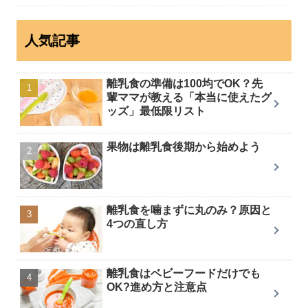
人気記事
離乳食の準備は100均でOK？先
輩ママが教える「本当に使えたグ
ッズ」最低限リスト
果物は離乳食後期から始めよう
離乳食を噛まずに丸のみ？原因と
4つの直し方
離乳食はベビーフードだけでも
OK?進め方と注意点