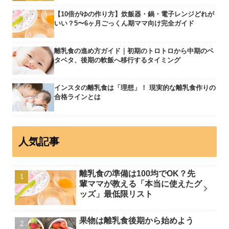
【10倍がゆの作り方】炊飯器・鍋・電子レンジどれが
いい？5〜6ヶ月ごっくん期ママ向け完全ガイド
離乳食の進め方ガイド｜初期のトロトロから中期のベ
タベタ、後期の軟飯へ移行するタイミング
インスタの離乳食は「理想」！ 現実的な離乳食作りの
合格ラインとは
人気記事
離乳食の準備は100均でOK？先
輩ママが教える「本当に使えたグ
ッズ」最低限リスト
果物は離乳食後期から始めよう