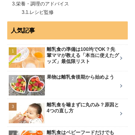
栄養・調理のアドバイス
レシピ監修
人気記事
離乳食の準備は100均でOK？先
輩ママが教える「本当に使えたグ
ッズ」最低限リスト
果物は離乳食後期から始めよう
離乳食を噛まずに丸のみ？原因と
4つの直し方
離乳食はベビーフードだけでも