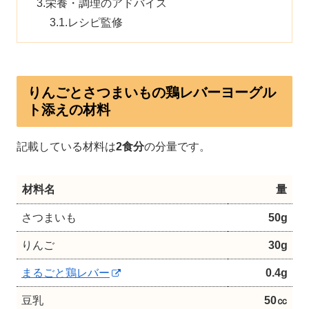
栄養・調理のアドバイス
レシピ監修
りんごとさつまいもの鶏レバーヨーグル
ト添えの材料
記載している材料は
2食分
の分量です。
材料名
量
さつまいも
50g
りんご
30g
まるごと鶏レバー
0.4g
豆乳
50㏄