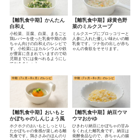
【離乳食中期】かんたん
【離乳食中期】緑黄色野
白和え
菜のミルクスープ
小松菜、豆腐、白菜、まるごと
ミルクスープにブロッコリーと
鶏レバーを使った乳食中期の赤
人参に入れた優しい味わいの離
ちゃん向けの白和えのレシピで
乳食です。ツナ缶の出しが赤ち
す。小松菜にはカルシウムや鉄
ゃんの食欲をそそります。
が豊富に含まれていますので幼
児期までには食べれるようにし
ておきましょう。
中期（7ヶ月～8ヶ月）のレシピ
中期（7ヶ月～8ヶ月）のレシピ
【離乳食中期】おいもと
【離乳食中期】納豆ウマ
かぼちゃのしんじょう風
ウマおかゆ
ホクホクのおいもとしっとりし
ひきわり納豆にかぼちゃの甘み
たかぼちゃの食感が楽しめる離
をくわえた離乳食です。納豆は
乳食です。鶏ささみのほんのり
発酵食品なので、赤ちゃんの腸