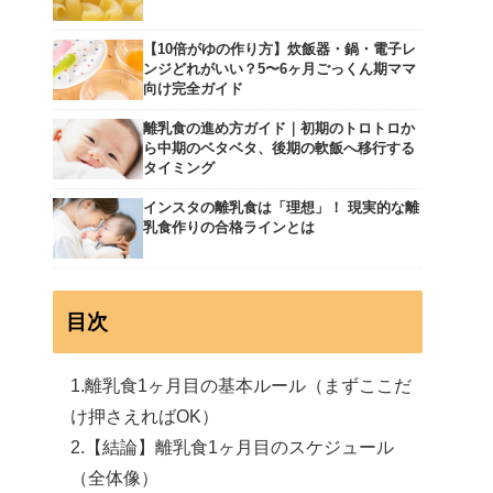
【10倍がゆの作り方】炊飯器・鍋・電子レ
ンジどれがいい？5〜6ヶ月ごっくん期ママ
向け完全ガイド
離乳食の進め方ガイド｜初期のトロトロか
ら中期のベタベタ、後期の軟飯へ移行する
タイミング
インスタの離乳食は「理想」！ 現実的な離
乳食作りの合格ラインとは
目次
離乳食1ヶ月目の基本ルール（まずここだ
け押さえればOK）
【結論】離乳食1ヶ月目のスケジュール
（全体像）