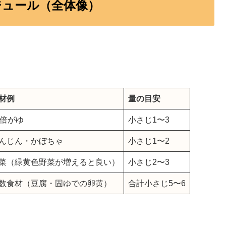
ジュール（全体像）
材例
量の目安
0倍がゆ
小さじ1〜3
んじん・かぼちゃ
小さじ1〜2
菜（緑黄色野菜が増えると良い）
小さじ2〜3
数食材（豆腐・固ゆでの卵黄）
合計小さじ5〜6