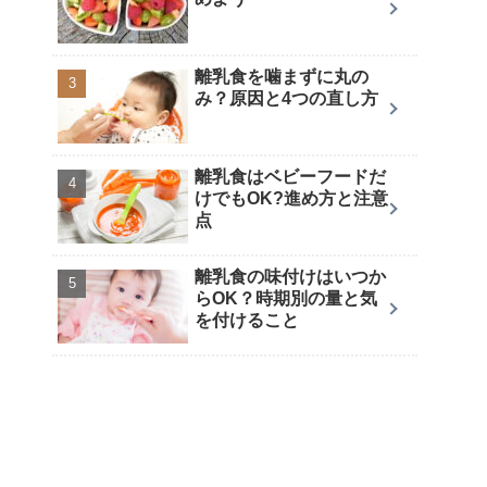
離乳食を噛まずに丸の
み？原因と4つの直し方
離乳食はベビーフードだ
けでもOK?進め方と注意
点
離乳食の味付けはいつか
らOK？時期別の量と気
を付けること