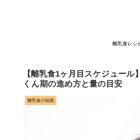
離乳食レシ
【離乳食1ヶ月目スケジュール
くん期の進め方と量の目安
離乳食の知識