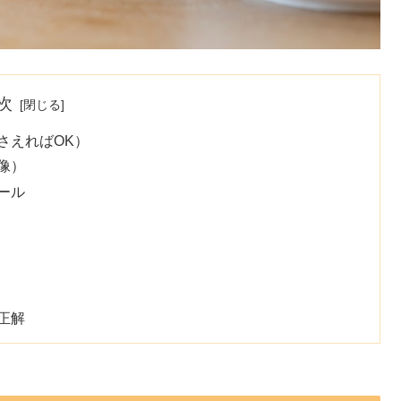
次
さえればOK）
像）
ール
正解