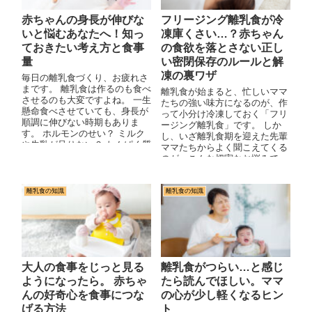
赤ちゃんの身長が伸びな
フリージング離乳食が冷
いと悩むあなたへ！知っ
凍庫くさい…？赤ちゃん
ておきたい考え方と食事
の食欲を落とさない正し
量
い密閉保存のルールと解
凍の裏ワザ
毎日の離乳食づくり、お疲れさ
まです。 離乳食は作るのも食べ
離乳食が始まると、忙しいママ
させるのも大変ですよね。 一生
たちの強い味方になるのが、作
懸命食べさせていても、身長が
って小分け冷凍しておく「フリ
順調に伸びない時期もありま
ージング離乳食」です。 しか
す。 ホルモンのせい？ ミルク
し、いざ離乳食期を迎えた先輩
や牛乳が足りない？ たんぱく質
ママたちからよく聞こえてくる
が足...
のが、こんな切実なお悩みで
す。「せっかく作って冷凍して
おいた離乳...
離乳食の知識
離乳食の知識
大人の食事をじっと見る
離乳食がつらい…と感じ
ようになったら。 赤ちゃ
たら読んでほしい。ママ
んの好奇心を食事につな
の心が少し軽くなるヒン
げる方法
ト