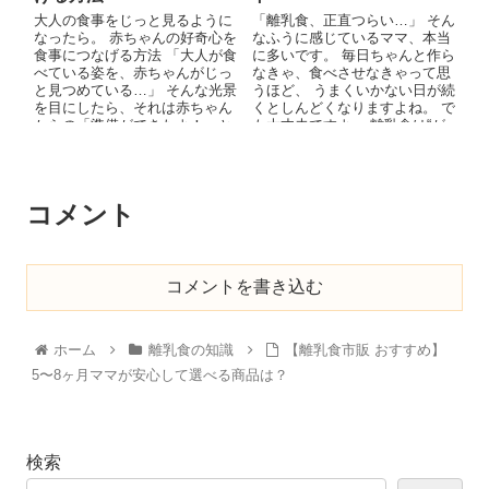
大人の食事をじっと見るように
「離乳食、正直つらい…」 そん
なったら。 赤ちゃんの好奇心を
なふうに感じているママ、本当
食事につなげる方法 「大人が食
に多いです。 毎日ちゃんと作ら
べている姿を、赤ちゃんがじっ
なきゃ、食べさせなきゃって思
と見つめている…」 そんな光景
うほど、 うまくいかない日が続
を目にしたら、それは赤ちゃん
くとしんどくなりますよね。 で
からの「準備ができたよ！」と
も大丈夫ですよ。 離乳食は“が
いう嬉しいサインかもしれませ
ん...
ん...
コメント
コメントを書き込む
ホーム
離乳食の知識
【離乳食市販 おすすめ】
5〜8ヶ月ママが安心して選べる商品は？
検索