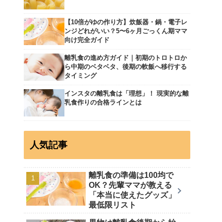
【10倍がゆの作り方】炊飯器・鍋・電子レ
ンジどれがいい？5〜6ヶ月ごっくん期ママ
向け完全ガイド
離乳食の進め方ガイド｜初期のトロトロか
ら中期のベタベタ、後期の軟飯へ移行する
タイミング
インスタの離乳食は「理想」！ 現実的な離
乳食作りの合格ラインとは
人気記事
離乳食の準備は100均で
OK？先輩ママが教える
「本当に使えたグッズ」
最低限リスト