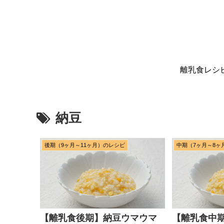
離乳食レシ
納豆
後期（9ヶ月～11ヶ月）のレシピ
中期（7ヶ月～8ヶ
【離乳食後期】納豆ウマウマ
【離乳食中