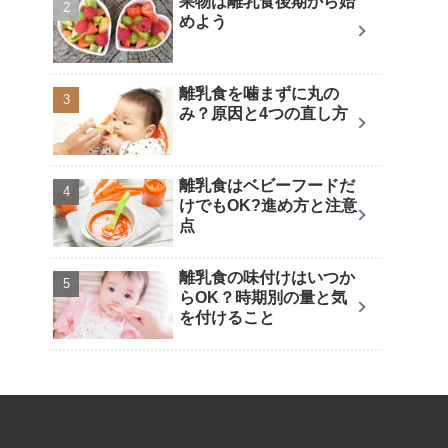
果物は離乳食後期から始
めよう
離乳食を噛まずに丸の
み？原因と4つの直し方
離乳食はベビーフードだ
けでもOK?進め方と注意
点
離乳食の味付けはいつか
らOK？時期別の量と気
を付けること