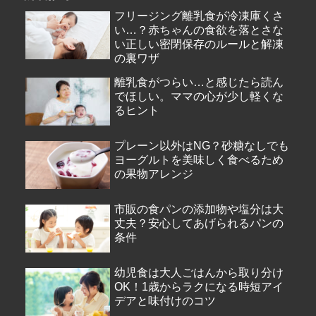
フリージング離乳食が冷凍庫くさ
い…？赤ちゃんの食欲を落とさな
い正しい密閉保存のルールと解凍
の裏ワザ
離乳食がつらい…と感じたら読ん
でほしい。ママの心が少し軽くな
るヒント
プレーン以外はNG？砂糖なしでも
ヨーグルトを美味しく食べるため
の果物アレンジ
市販の食パンの添加物や塩分は大
丈夫？安心してあげられるパンの
条件
幼児食は大人ごはんから取り分け
OK！1歳からラクになる時短アイ
デアと味付けのコツ