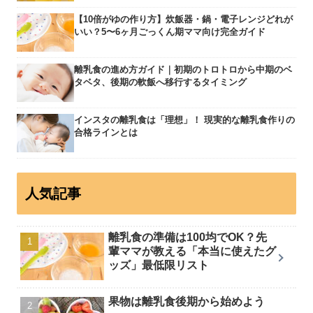
【10倍がゆの作り方】炊飯器・鍋・電子レンジどれが
いい？5〜6ヶ月ごっくん期ママ向け完全ガイド
離乳食の進め方ガイド｜初期のトロトロから中期のベ
タベタ、後期の軟飯へ移行するタイミング
インスタの離乳食は「理想」！ 現実的な離乳食作りの
合格ラインとは
人気記事
離乳食の準備は100均でOK？先
輩ママが教える「本当に使えたグ
ッズ」最低限リスト
果物は離乳食後期から始めよう