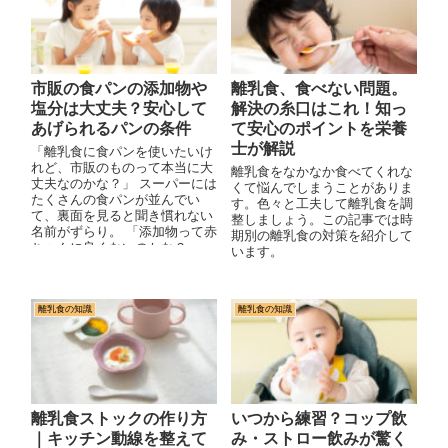
市販の食パンの添加物や
離乳食、食べない問題。
塩分は大丈夫？安心して
解決の糸口はこれ！知っ
あげられるパンの条件
て安心のポイントを栄養
士が解説
「離乳食に食パンを使いたいけ
れど、市販のものって本当に大
離乳食をなかなか食べてくれな
丈夫なのかな？」 スーパーには
くて悩んでしまうことがありま
たくさんの食パンが並んでい
す。色々と工夫して離乳食を調
て、裏面を見ると聞き慣れない
整しましょう。この記事では時
名前がずらり。 「添加物って赤
期別の離乳食の対策を紹介して
ちゃんに良くないのかな？」
います。
「塩分が多かったらどう...
離乳食の知識
離乳食の知識
離乳食ストックの作り方
いつから練習？コップ飲
｜キッチン動線を整えて
み・ストロー飲みが驚く