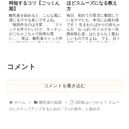
時短するコツ【ごっくん
ほどスムーズになる教え
期】
方
離乳食を始めると、こんな風に
毎日、初めての育児に奮闘して
感じるママも多いですよね。
いるママたち、本当にお疲れ様
「毎回作るのは大変…」 「スト
です！ 生まれたばかりの赤ちゃ
ックを作りたいけど、キッチン
んが「おっぱいやミルクを一生
がごちゃごちゃで効率が悪
懸命飲む姿」はたまらなく愛お
い…」 実は、離乳食ストック作
しいものですよね。 でも、日々
りは“動線”を少し整えるだけで
成長していく我が子を見なが
ぐっと楽になります。 ...
ら、ふとこんな疑問が頭をよぎ
ること...
コメント
コメントを書き込む
ホーム
離乳食の知識
2回食はいつから？ スムー
ズにステップアップするための「3つの条件」と進め方