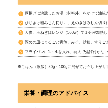
厚揚げに沸騰したお湯（材料外）をかけて油抜
ひじきは粗みじん切りに、えのきはみじん切り
人参、玉ねぎはレンジ（500w）で１分程加熱
深めの皿にまるごと青魚、みそ、砂糖、すりご
フライパンに1.～4.を入れ、弱火で焦げ付か
※ごはん（軟飯）80g～100gに混ぜてお召し上がり
栄養・調理のアドバイス