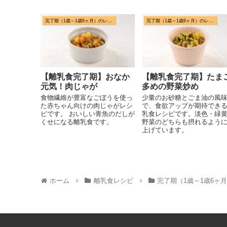
完了期（1歳～1歳6ヶ月）のレシピ
完了期（1歳～1歳6ヶ月）のレシピ
【離乳食完了期】おなか
【離乳食完了期】たま
元気！肉じゃが
多めの野菜炒め
食物繊維が豊富なごぼうを使っ
少量のお砂糖とごま油の風
た赤ちゃん向けの肉じゃがレシ
で、食欲アップが期待でき
ピです。 おいしい青魚のだしが
乳食レシピです。淡色・緑
くせになる離乳食です。
野菜のどちらも摂れるよう
上げています。
ホーム
離乳食レシピ
完了期（1歳～1歳6ヶ