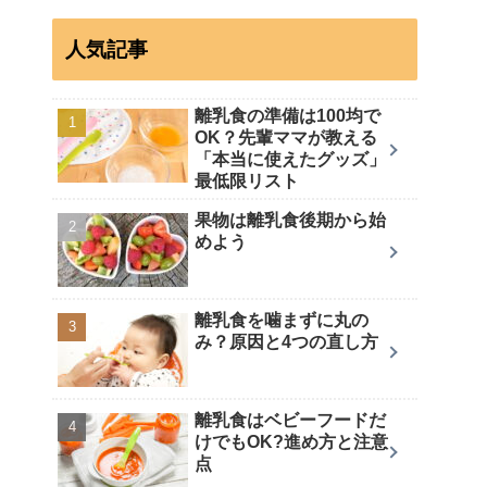
人気記事
離乳食の準備は100均で
OK？先輩ママが教える
「本当に使えたグッズ」
最低限リスト
果物は離乳食後期から始
めよう
離乳食を噛まずに丸の
み？原因と4つの直し方
離乳食はベビーフードだ
けでもOK?進め方と注意
点