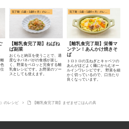
完了期（1歳～1歳6ヶ月）のレシピ
完了期（1歳～1歳6ヶ月）のレシピ
ご
【離乳食完了期】ねばね
【離乳食完了期】栄養マ
ば副菜
ンテン！あんかけ焼きそ
ば
味
おくらと納豆を使うことで、適
る離
度なネバネバがの食感が楽し
トロトロの玉ねぎとキャベツの
黄色
く、野菜をペロッと完食する離
あんがほどよく麺にからむオー
に仕
乳食レシピです。お野菜のソー
ルインワレシピです。 野菜を細
スとしても使えます。
かく切っているので、口当たり
良くなっています。
月）のレシピ
【離乳食完了期】まぜまぜごはんの具