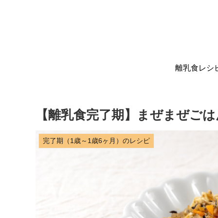
離乳食レシ
【離乳食完了期】まぜまぜごは
完了期（1歳～1歳6ヶ月）のレシピ