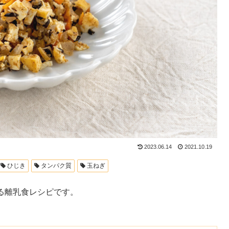
2023.06.14
2021.10.19
ひじき
タンパク質
玉ねぎ
る離乳食レシピです。
。