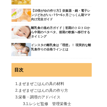
【10倍がゆの作り方】炊飯器・鍋・電子レ
ンジどれがいい？5〜6ヶ月ごっくん期ママ
向け完全ガイド
離乳食の進め方ガイド｜初期のトロトロか
ら中期のベタベタ、後期の軟飯へ移行する
タイミング
インスタの離乳食は「理想」！ 現実的な離
乳食作りの合格ラインとは
目次
まぜまぜごはんの具の材料
まぜまぜごはんの具の作り方
栄養・調理のアドバイス
レシピ監修 管理栄養士