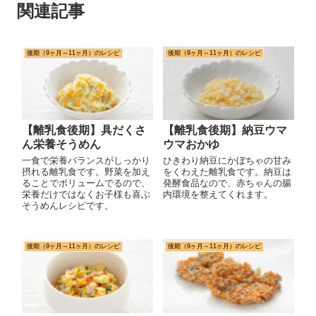
関連記事
後期（9ヶ月～11ヶ月）のレシピ
後期（9ヶ月～11ヶ月）のレシピ
【離乳食後期】具だくさ
【離乳食後期】納豆ウマ
ん栄養そうめん
ウマおかゆ
一食で栄養バランスがしっかり
ひきわり納豆にかぼちゃの甘み
摂れる離乳食です。野菜を加え
をくわえた離乳食です。納豆は
ることでボリュームでるので、
発酵食品なので、赤ちゃんの腸
栄養だけではなくお子様も喜ぶ
内環境を整えてくれます。
そうめんレシピです。
後期（9ヶ月～11ヶ月）のレシピ
後期（9ヶ月～11ヶ月）のレシピ