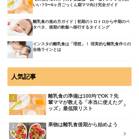
いい？5〜6ヶ月ごっくん期ママ向け完全ガイド
離乳食の進め方ガイド｜初期のトロトロから中期のベ
タベタ、後期の軟飯へ移行するタイミング
インスタの離乳食は「理想」！ 現実的な離乳食作りの
合格ラインとは
人気記事
離乳食の準備は100均でOK？先
輩ママが教える「本当に使えたグ
ッズ」最低限リスト
果物は離乳食後期から始めよう