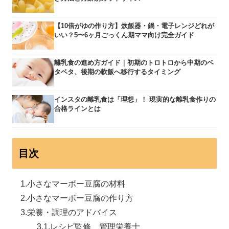
【10倍がゆの作り方】炊飯器・鍋・電子レンジどれが
いい？5〜6ヶ月ごっくん期ママ向け完全ガイド
離乳食の進め方ガイド｜初期のトロトロから中期のベ
タベタ、後期の軟飯へ移行するタイミング
インスタの離乳食は「理想」！ 現実的な離乳食作りの
合格ラインとは
目次
小さなマーボー豆腐の材料
小さなマーボー豆腐の作り方
栄養・調理のアドバイス
レシピ監修 管理栄養士