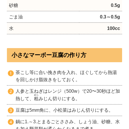
砂糖
0.5g
ごま油
0.3～0.5g
水
100cc
小さなマーボー豆腐の作り方
茶こし等に合い挽き肉を入れ、ほぐしてから熱湯
を回しかけ脂抜きをしておく。
人参と玉ねぎはレンジ（500w）で20〜30秒ほど加
あら
熱して、
粗
みじん切りにする。
豆腐は5mm角に、小松菜はみじん切りにする。
鍋に1.～3.とまるごとささみ、しょう油、砂糖、水
を加え野菜類が柔らかくなるまで煮る。