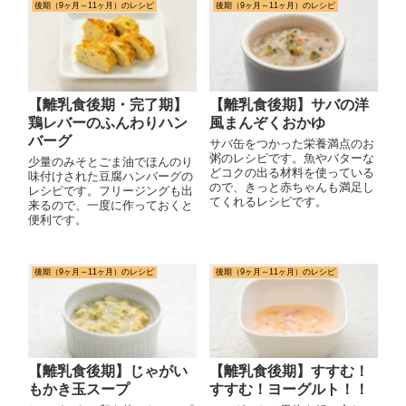
後期（9ヶ月～11ヶ月）のレシピ
後期（9ヶ月～11ヶ月）のレシピ
【離乳食後期・完了期】
【離乳食後期】サバの洋
鶏レバーのふんわりハン
風まんぞくおかゆ
バーグ
サバ缶をつかった栄養満点のお
粥のレシピです。魚やバターな
少量のみそとごま油でほんのり
どコクの出る材料を使っている
味付けされた豆腐ハンバーグの
ので、きっと赤ちゃんも満足し
レシピです。フリージングも出
てくれるレシピです。
来るので、一度に作っておくと
便利です。
後期（9ヶ月～11ヶ月）のレシピ
後期（9ヶ月～11ヶ月）のレシピ
【離乳食後期】じゃがい
【離乳食後期】すすむ！
もかき玉スープ
すすむ！ヨーグルト！！