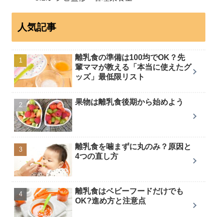
人気記事
離乳食の準備は100均でOK？先
輩ママが教える「本当に使えたグ
ッズ」最低限リスト
果物は離乳食後期から始めよう
離乳食を噛まずに丸のみ？原因と
4つの直し方
離乳食はベビーフードだけでも
OK?進め方と注意点